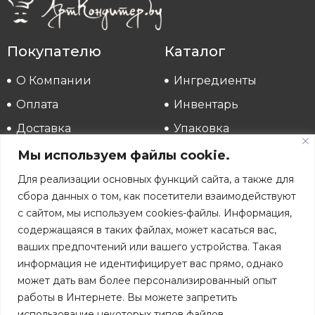
Покупателю
Каталог
О Компании
Ингредиенты
Оплата
Инвентарь
Доставка
Упаковка
Аккаунт
Распродажа
Мы используем файлы cookie.
Для реализации основных функций сайта, а также для
Реквизиты
сбора данных о том, как посетители взаимодействуют
ИП Ханеня Наталья Владимировна
с сайтом, мы используем cookies-файлы. Информация,
УНП 190112059
содержащаяся в таких файлах, может касаться вас,
В торговом реестре с 15.10.2018 (№429106)
ваших предпочтений или вашего устройства. Такая
Республика Беларусь
информация не идентифицирует вас прямо, однако
202181, Минская обл, Вилейский р-н, д.Костыки,
ул.Криничная, д.2
может дать вам более персонализированный опыт
работы в Интернете. Вы можете запретить
Пн-Пт: с 9:00 до 17:00
Последняя пятница месяца с 9:00 до 14:00
использование некоторых типов файлов