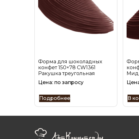
Форма для шоколадных
Фор
конфет 150×78 CW1361
конф
Ракушка треугольная
Мид
Цена: по запросу
Цен
Подробнее
В к