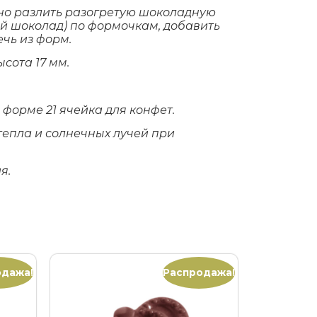
но разлить разогретую шоколадную
й шоколад) по формочкам, добавить
ечь из форм.
ысота 17 мм.
 форме 21 ячейка для конфет.
тепла и солнечных лучей при
я.
одажа!
Распродажа!