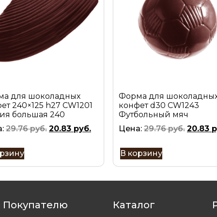
ма для шоколадных
Форма для шоколадны
ет 240×125 h27 CW1201
конфет d30 CW1243
ия большая 240
Футбольный мяч
а:
29.76
руб.
20.83
руб.
Цена:
29.76
руб.
20.83
р
орзину
В корзину
Покупателю
Каталог