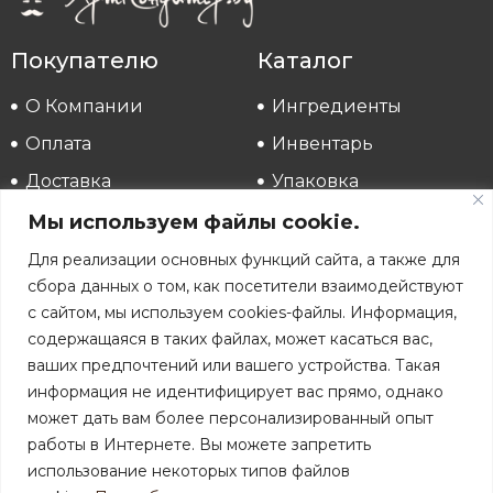
Покупателю
Каталог
О Компании
Ингредиенты
Оплата
Инвентарь
Доставка
Упаковка
Аккаунт
Распродажа
Мы используем файлы cookie.
Для реализации основных функций сайта, а также для
Реквизиты
сбора данных о том, как посетители взаимодействуют
ИП Ханеня Наталья Владимировна
с сайтом, мы используем cookies-файлы. Информация,
УНП 190112059
содержащаяся в таких файлах, может касаться вас,
В торговом реестре с 15.10.2018 (№429106)
ваших предпочтений или вашего устройства. Такая
Республика Беларусь
информация не идентифицирует вас прямо, однако
202181, Минская обл, Вилейский р-н, д.Костыки,
ул.Криничная, д.2
может дать вам более персонализированный опыт
работы в Интернете. Вы можете запретить
Пн-Пт: с 9:00 до 17:00
использование некоторых типов файлов
Последняя пятница месяца с 9:00 до 14:00