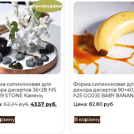
Распродажа!
ма силиконовая для
Форма силиконовая дл
ра десертов 36×28 h15
декора десертов 90×40.
19 STONE Камень
h25 GG035 BABY BANAN
а:
62.24
руб.
43.57
руб.
Цена:
82.80
руб.
орзину
В корзину