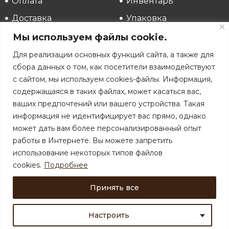
Оплата
Инвентарь
Доставка
Упаковка
Аккаунт
Распродажа
Мы используем файлы cookie.
Для реализации основных функций сайта, а также для
Реквизиты
сбора данных о том, как посетители взаимодействуют
ИП Ханеня Наталья Владимировна
с сайтом, мы используем cookies-файлы. Информация,
УНП 190112059
содержащаяся в таких файлах, может касаться вас,
В торговом реестре с 15.10.2018 (№429106)
ваших предпочтений или вашего устройства. Такая
Республика Беларусь
информация не идентифицирует вас прямо, однако
202181, Минская обл, Вилейский р-н, д.Костыки,
ул.Криничная, д.2
может дать вам более персонализированный опыт
работы в Интернете. Вы можете запретить
Пн-Пт: с 9:00 до 17:00
использование некоторых типов файлов
Последняя пятница месяца с 9:00 до 14:00
Сб-Вс: Выходной
cookies.
Подробнее
© 2018-2025 АртКондитер.by
Принять все
Настроить