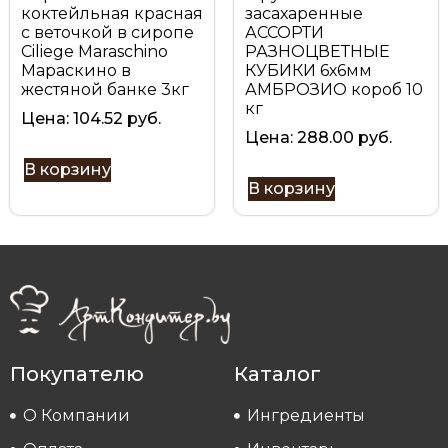
коктейльная красная
засахаренные
с веточкой в сиропе
АССОРТИ
Ciliege Maraschino
РАЗНОЦВЕТНЫЕ
Мараскино в
КУБИКИ 6х6мм
жестяной банке 3кг
АМБРОЗИО короб 10
кг
Цена:
104.52
руб.
Цена:
288.00
руб.
В корзину
В корзину
Покупателю
Каталог
О Компании
Ингредиенты